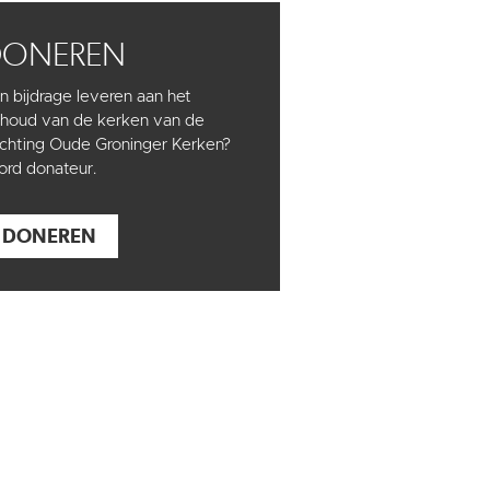
DONEREN
n bijdrage leveren aan het
houd van de kerken van de
ichting Oude Groninger Kerken?
rd donateur.
DONEREN