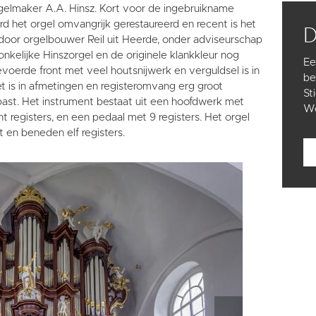
gelmaker A.A. Hinsz. Kort voor de ingebruikname
d het orgel omvangrijk gerestaureerd en recent is het
door orgelbouwer Reil uit Heerde, onder adviseurschap
onkelijke Hinszorgel en de originele klankkleur nog
Ee
evoerde front met veel houtsnijwerk en verguldsel is in
be
t is in afmetingen en registeromvang erg groot
St
 past. Het instrument bestaat uit een hoofdwerk met
Wo
t registers, en een pedaal met 9 registers. Het orgel
en beneden elf registers.