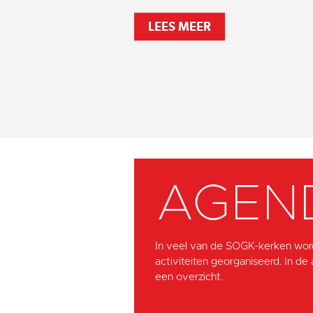
LEES MEER
AGEN
In veel van de SOGK-kerken wor
activiteiten georganiseerd. In de
een overzicht.