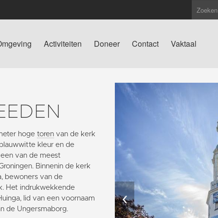
Omgeving
Activiteiten
Doneer
Contact
Vaktaal
EEDEN
g meter hoge
toren
van de kerk
blauwwitte kleur en de
t een van de meest
 Groningen. Binnenin de kerk
ma, bewoners van de
rk. Het indrukwekkende
‹
Huinga, lid van een voornaam
an de Ungersmaborg.