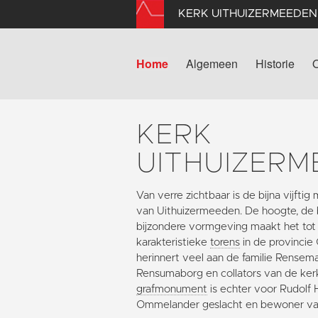
KERK UITHUIZERMEEDEN
Home
Algemeen
Historie
KERK
UITHUIZERM
Van verre zichtbaar is de bijna vijfti
van Uithuizermeeden. De hoogte, de 
bijzondere vormgeving maakt het to
karakteristieke
torens
in de provincie
herinnert veel aan de familie Rense
Rensumaborg en collators van de ke
grafmonument
is echter voor Rudolf 
Ommelander geslacht en bewoner v