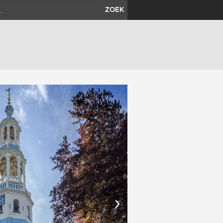
ZOEK
›