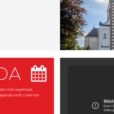
DA
den met regelmaat
 agenda vindt u hiervan