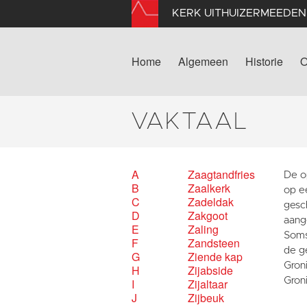
KERK UITHUIZERMEEDEN
Home
Algemeen
Historie
O
VAKTAAL
A
Zaagtandfries
De o
B
Zaalkerk
op ee
C
Zadeldak
gesc
D
Zakgoot
aange
E
Zaling
Soms
F
Zandsteen
de g
G
Ziende kap
Gron
H
Zijabside
Gron
I
Zijaltaar
J
Zijbeuk