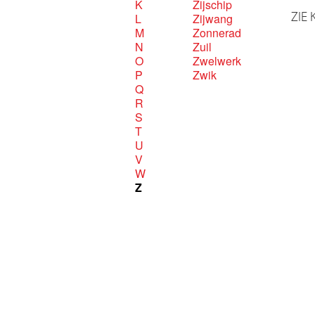
K
Zijschip
ZIE 
L
Zijwang
M
Zonnerad
N
Zuil
O
Zwelwerk
P
Zwik
Q
R
S
T
U
V
W
Z