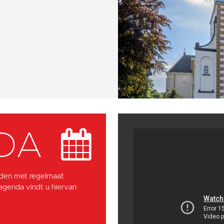
DA
den met regelmaat
 agenda vindt u hiervan