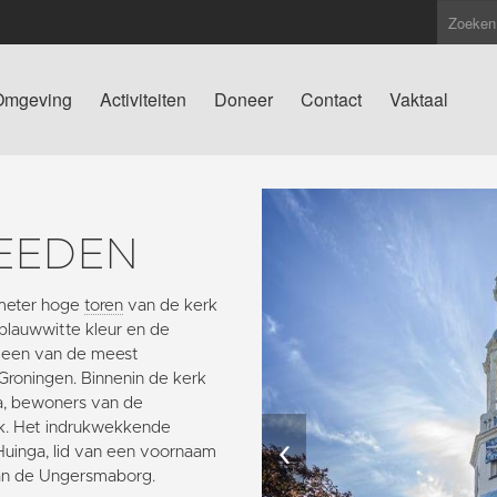
Omgeving
Activiteiten
Doneer
Contact
Vaktaal
EEDEN
g meter hoge
toren
van de kerk
blauwwitte kleur en de
t een van de meest
 Groningen. Binnenin de kerk
ma, bewoners van de
rk. Het indrukwekkende
‹
Huinga, lid van een voornaam
an de Ungersmaborg.