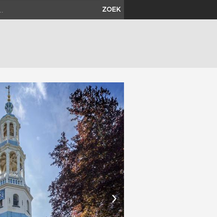
ZOEK
›