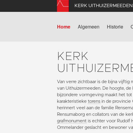
KERK UITHUIZERMEEDEN
Home
Algemeen
Historie
KERK
UITHUIZERM
Van verre zichtbaar is de bijna vijfti
van Uithuizermeeden. De hoogte, de 
bijzondere vormgeving maakt het to
karakteristieke
torens
in de provincie
herinnert veel aan de familie Rense
Rensumaborg en collators van de ke
grafmonument
is echter voor Rudolf 
Ommelander geslacht en bewoner v