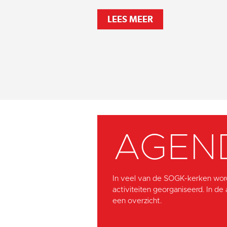
LEES MEER
AGEN
In veel van de SOGK-kerken wor
activiteiten georganiseerd. In de
een overzicht.