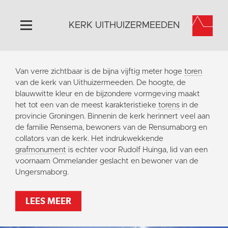
KERK UITHUIZERMEEDEN
Home
Van verre zichtbaar is de bijna vijftig meter hoge
toren
Algemeen
van de kerk van Uithuizermeeden. De hoogte, de
blauwwitte kleur en de bijzondere vormgeving maakt
Historie
het tot een van de meest karakteristieke
torens
in de
Omgeving
provincie Groningen. Binnenin de kerk herinnert veel aan
de familie Rensema, bewoners van de Rensumaborg en
Activiteiten
collators van de kerk. Het indrukwekkende
Doneer
grafmonument
is echter voor Rudolf Huinga, lid van een
voornaam Ommelander geslacht en bewoner van de
Contact
Ungersmaborg.
Vaktaal
LEES MEER