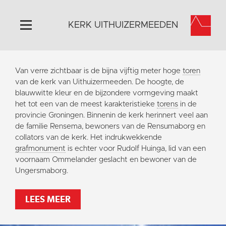
KERK UITHUIZERMEEDEN
Home
Van verre zichtbaar is de bijna vijftig meter hoge
toren
Algemeen
van de kerk van Uithuizermeeden. De hoogte, de
blauwwitte kleur en de bijzondere vormgeving maakt
Historie
het tot een van de meest karakteristieke
torens
in de
Omgeving
provincie Groningen. Binnenin de kerk herinnert veel aan
de familie Rensema, bewoners van de Rensumaborg en
Activiteiten
collators van de kerk. Het indrukwekkende
Doneer
grafmonument
is echter voor Rudolf Huinga, lid van een
voornaam Ommelander geslacht en bewoner van de
Contact
Ungersmaborg.
Vaktaal
LEES MEER