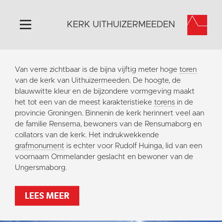
KERK UITHUIZERMEEDEN
Home
Van verre zichtbaar is de bijna vijftig meter hoge
toren
Algemeen
van de kerk van Uithuizermeeden. De hoogte, de
blauwwitte kleur en de bijzondere vormgeving maakt
Historie
het tot een van de meest karakteristieke
torens
in de
Omgeving
provincie Groningen. Binnenin de kerk herinnert veel aan
de familie Rensema, bewoners van de Rensumaborg en
Activiteiten
collators van de kerk. Het indrukwekkende
Doneer
grafmonument
is echter voor Rudolf Huinga, lid van een
voornaam Ommelander geslacht en bewoner van de
Contact
Ungersmaborg.
Vaktaal
LEES MEER