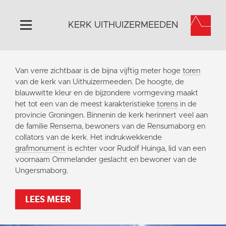
KERK UITHUIZERMEEDEN
Home
Van verre zichtbaar is de bijna vijftig meter hoge
toren
Algemeen
van de kerk van Uithuizermeeden. De hoogte, de
blauwwitte kleur en de bijzondere vormgeving maakt
Historie
het tot een van de meest karakteristieke
torens
in de
Omgeving
provincie Groningen. Binnenin de kerk herinnert veel aan
de familie Rensema, bewoners van de Rensumaborg en
Activiteiten
collators van de kerk. Het indrukwekkende
Doneer
grafmonument
is echter voor Rudolf Huinga, lid van een
voornaam Ommelander geslacht en bewoner van de
Contact
Ungersmaborg.
Vaktaal
LEES MEER