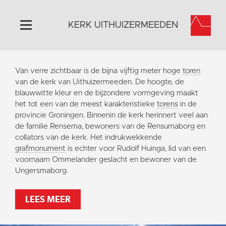
KERK UITHUIZERMEEDEN
Home
Van verre zichtbaar is de bijna vijftig meter hoge
toren
Algemeen
van de kerk van Uithuizermeeden. De hoogte, de
blauwwitte kleur en de bijzondere vormgeving maakt
Historie
het tot een van de meest karakteristieke
torens
in de
Omgeving
provincie Groningen. Binnenin de kerk herinnert veel aan
de familie Rensema, bewoners van de Rensumaborg en
Activiteiten
collators van de kerk. Het indrukwekkende
Doneer
grafmonument
is echter voor Rudolf Huinga, lid van een
voornaam Ommelander geslacht en bewoner van de
Contact
Ungersmaborg.
Vaktaal
LEES MEER