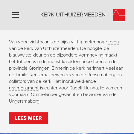
KERK UITHUIZERMEEDEN
Home
Van verre zichtbaar is de bijna vijftig meter hoge
toren
Algemeen
van de kerk van Uithuizermeeden. De hoogte, de
blauwwitte kleur en de bijzondere vormgeving maakt
Historie
het tot een van de meest karakteristieke
torens
in de
Omgeving
provincie Groningen. Binnenin de kerk herinnert veel aan
de familie Rensema, bewoners van de Rensumaborg en
Activiteiten
collators van de kerk. Het indrukwekkende
Doneer
grafmonument
is echter voor Rudolf Huinga, lid van een
voornaam Ommelander geslacht en bewoner van de
Contact
Ungersmaborg.
Vaktaal
LEES MEER