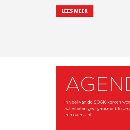
LEES MEER
AGEN
In veel van de SOGK-kerken wor
activiteiten georganiseerd. In de
een overzicht.