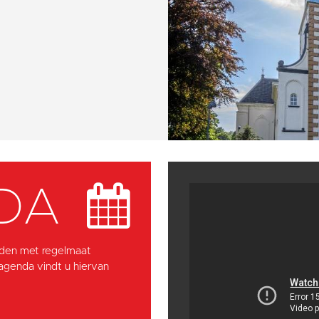
DA
den met regelmaat
 agenda vindt u hiervan