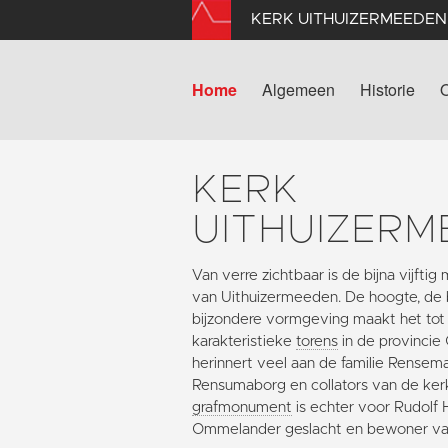
KERK UITHUIZERMEEDEN
Home
Algemeen
Historie
KERK
UITHUIZERM
Van verre zichtbaar is de bijna vijfti
van Uithuizermeeden. De hoogte, de 
bijzondere vormgeving maakt het to
karakteristieke
torens
in de provincie
herinnert veel aan de familie Rense
Rensumaborg en collators van de ke
grafmonument
is echter voor Rudolf 
Ommelander geslacht en bewoner v