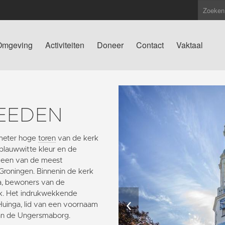
Omgeving
Activiteiten
Doneer
Contact
Vaktaal
EEDEN
g meter hoge
toren
van de kerk
blauwwitte kleur en de
t een van de meest
 Groningen. Binnenin de kerk
ma, bewoners van de
rk. Het indrukwekkende
‹
Huinga, lid van een voornaam
an de Ungersmaborg.