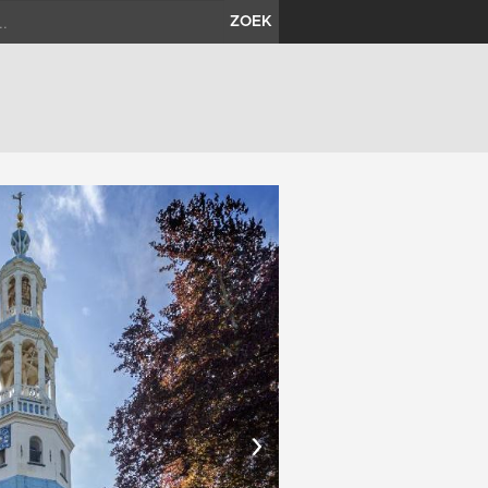
ZOEK
›