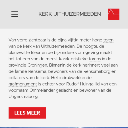
KERK UITHUIZERMEEDEN
Home
Van verre zichtbaar is de bijna vijftig meter hoge
toren
Algemeen
van de kerk van Uithuizermeeden. De hoogte, de
blauwwitte kleur en de bijzondere vormgeving maakt
Historie
het tot een van de meest karakteristieke
torens
in de
Omgeving
provincie Groningen. Binnenin de kerk herinnert veel aan
de familie Rensema, bewoners van de Rensumaborg en
Activiteiten
collators van de kerk. Het indrukwekkende
Doneer
grafmonument
is echter voor Rudolf Huinga, lid van een
voornaam Ommelander geslacht en bewoner van de
Contact
Ungersmaborg.
Vaktaal
LEES MEER