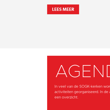
LEES MEER
AGEN
In veel van de SOGK-kerken wor
activiteiten georganiseerd. In de
een overzicht.