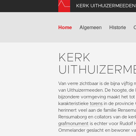
KERK UITHUIZERMEEDEN
Home
Algemeen
Historie
KERK
UITHUIZERM
Van verre zichtbaar is de bijna vijfti
van Uithuizermeeden. De hoogte, de 
bijzondere vormgeving maakt het to
karakteristieke
torens
in de provincie
herinnert veel aan de familie Rense
Rensumaborg en collators van de ke
grafmonument
is echter voor Rudolf 
Ommelander geslacht en bewoner v