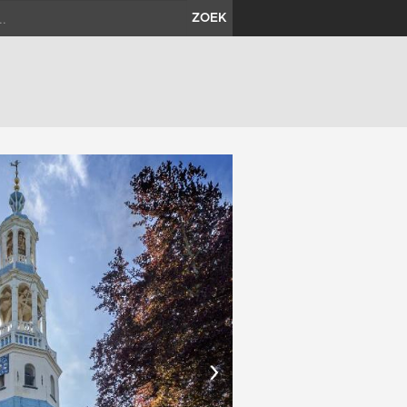
ZOEK
›