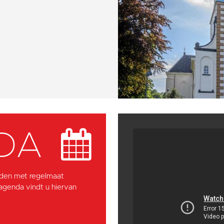
DA
den met regelmaat
 agenda vindt u hiervan