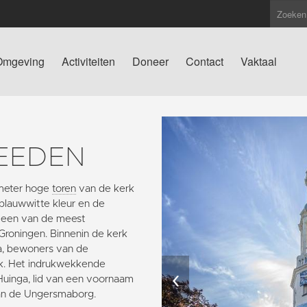
Omgeving
Activiteiten
Doneer
Contact
Vaktaal
EEDEN
g meter hoge
toren
van de kerk
blauwwitte kleur en de
t een van de meest
 Groningen. Binnenin de kerk
ma, bewoners van de
rk. Het indrukwekkende
‹
Huinga, lid van een voornaam
an de Ungersmaborg.