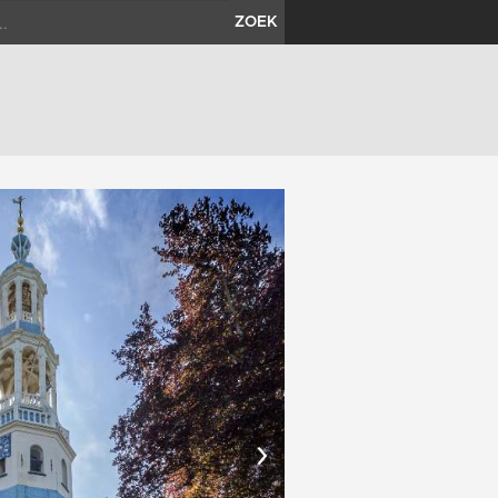
ZOEK
›