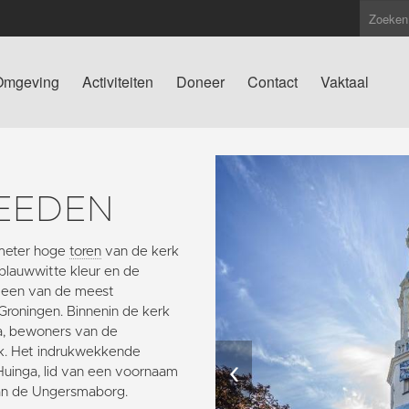
Omgeving
Activiteiten
Doneer
Contact
Vaktaal
EEDEN
g meter hoge
toren
van de kerk
blauwwitte kleur en de
t een van de meest
 Groningen. Binnenin de kerk
ma, bewoners van de
rk. Het indrukwekkende
‹
Huinga, lid van een voornaam
an de Ungersmaborg.