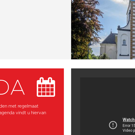
DA
den met regelmaat
 agenda vindt u hiervan