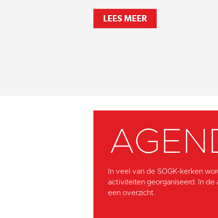
LEES MEER
AGEN
In veel van de SOGK-kerken wor
activiteiten georganiseerd. In de
een overzicht.