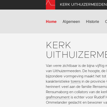
KERK UITHUIZERMEEDEN
Home
Algemeen
Historie
KERK
UITHUIZERM
Van verre zichtbaar is de bijna vijfti
van Uithuizermeeden. De hoogte, de 
bijzondere vormgeving maakt het to
karakteristieke
torens
in de provincie
herinnert veel aan de familie Rense
Rensumaborg en collators van de ke
grafmonument
is echter voor Rudolf 
Ommelander geslacht en bewoner v