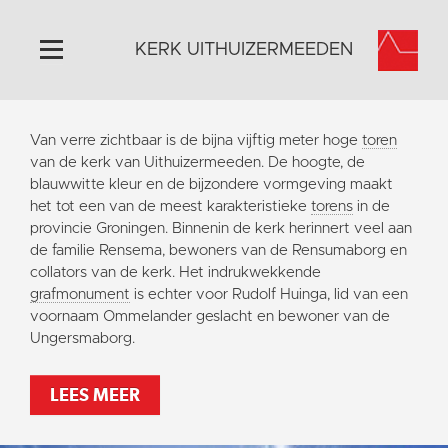
KERK UITHUIZERMEEDEN
Home
Van verre zichtbaar is de bijna vijftig meter hoge
toren
Algemeen
van de kerk van Uithuizermeeden. De hoogte, de
blauwwitte kleur en de bijzondere vormgeving maakt
Historie
het tot een van de meest karakteristieke
torens
in de
Omgeving
provincie Groningen. Binnenin de kerk herinnert veel aan
de familie Rensema, bewoners van de Rensumaborg en
Activiteiten
collators van de kerk. Het indrukwekkende
Doneer
grafmonument
is echter voor Rudolf Huinga, lid van een
voornaam Ommelander geslacht en bewoner van de
Contact
Ungersmaborg.
Vaktaal
LEES MEER