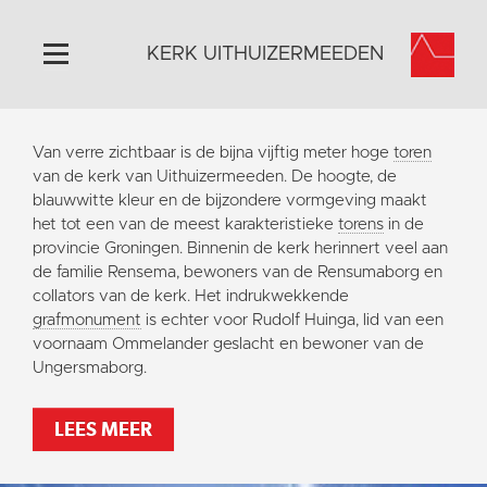
KERK UITHUIZERMEEDEN
Home
Van verre zichtbaar is de bijna vijftig meter hoge
toren
Algemeen
van de kerk van Uithuizermeeden. De hoogte, de
blauwwitte kleur en de bijzondere vormgeving maakt
Historie
het tot een van de meest karakteristieke
torens
in de
Omgeving
provincie Groningen. Binnenin de kerk herinnert veel aan
de familie Rensema, bewoners van de Rensumaborg en
Activiteiten
collators van de kerk. Het indrukwekkende
Doneer
grafmonument
is echter voor Rudolf Huinga, lid van een
voornaam Ommelander geslacht en bewoner van de
Contact
Ungersmaborg.
Vaktaal
LEES MEER