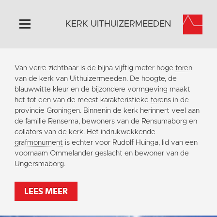
KERK UITHUIZERMEEDEN
Home
Van verre zichtbaar is de bijna vijftig meter hoge
toren
Algemeen
van de kerk van Uithuizermeeden. De hoogte, de
blauwwitte kleur en de bijzondere vormgeving maakt
Historie
het tot een van de meest karakteristieke
torens
in de
Omgeving
provincie Groningen. Binnenin de kerk herinnert veel aan
de familie Rensema, bewoners van de Rensumaborg en
Activiteiten
collators van de kerk. Het indrukwekkende
Doneer
grafmonument
is echter voor Rudolf Huinga, lid van een
voornaam Ommelander geslacht en bewoner van de
Contact
Ungersmaborg.
Vaktaal
LEES MEER