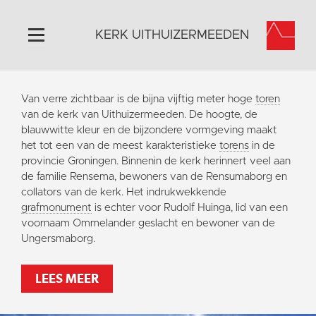
KERK UITHUIZERMEEDEN
Home
Van verre zichtbaar is de bijna vijftig meter hoge
toren
Algemeen
van de kerk van Uithuizermeeden. De hoogte, de
blauwwitte kleur en de bijzondere vormgeving maakt
Historie
het tot een van de meest karakteristieke
torens
in de
Omgeving
provincie Groningen. Binnenin de kerk herinnert veel aan
de familie Rensema, bewoners van de Rensumaborg en
Activiteiten
collators van de kerk. Het indrukwekkende
Doneer
grafmonument
is echter voor Rudolf Huinga, lid van een
voornaam Ommelander geslacht en bewoner van de
Contact
Ungersmaborg.
Vaktaal
LEES MEER