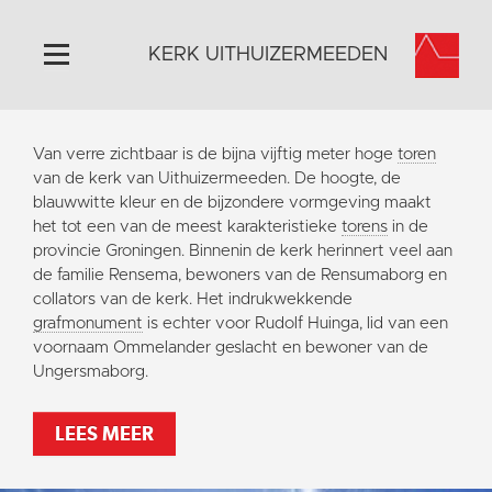
KERK UITHUIZERMEEDEN
Home
Van verre zichtbaar is de bijna vijftig meter hoge
toren
Algemeen
van de kerk van Uithuizermeeden. De hoogte, de
blauwwitte kleur en de bijzondere vormgeving maakt
Historie
het tot een van de meest karakteristieke
torens
in de
Omgeving
provincie Groningen. Binnenin de kerk herinnert veel aan
de familie Rensema, bewoners van de Rensumaborg en
Activiteiten
collators van de kerk. Het indrukwekkende
Doneer
grafmonument
is echter voor Rudolf Huinga, lid van een
voornaam Ommelander geslacht en bewoner van de
Contact
Ungersmaborg.
Vaktaal
LEES MEER