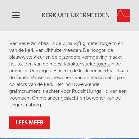
KERK UITHUIZERMEEDEN
Home
Van verre zichtbaar is de bijna vijftig meter hoge
toren
Algemeen
van de kerk van Uithuizermeeden. De hoogte, de
blauwwitte kleur en de bijzondere vormgeving maakt
Historie
het tot een van de meest karakteristieke
torens
in de
Omgeving
provincie Groningen. Binnenin de kerk herinnert veel aan
de familie Rensema, bewoners van de Rensumaborg en
Activiteiten
collators van de kerk. Het indrukwekkende
Doneer
grafmonument
is echter voor Rudolf Huinga, lid van een
voornaam Ommelander geslacht en bewoner van de
Contact
Ungersmaborg.
Vaktaal
LEES MEER