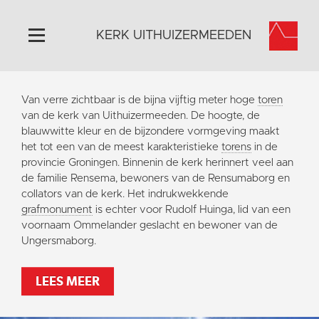
KERK UITHUIZERMEEDEN
Home
Van verre zichtbaar is de bijna vijftig meter hoge
toren
Algemeen
van de kerk van Uithuizermeeden. De hoogte, de
blauwwitte kleur en de bijzondere vormgeving maakt
Historie
het tot een van de meest karakteristieke
torens
in de
Omgeving
provincie Groningen. Binnenin de kerk herinnert veel aan
de familie Rensema, bewoners van de Rensumaborg en
Activiteiten
collators van de kerk. Het indrukwekkende
Doneer
grafmonument
is echter voor Rudolf Huinga, lid van een
voornaam Ommelander geslacht en bewoner van de
Contact
Ungersmaborg.
Vaktaal
LEES MEER