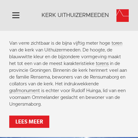
KERK UITHUIZERMEEDEN
Home
Van verre zichtbaar is de bijna vijftig meter hoge
toren
Algemeen
van de kerk van Uithuizermeeden. De hoogte, de
blauwwitte kleur en de bijzondere vormgeving maakt
Historie
het tot een van de meest karakteristieke
torens
in de
Omgeving
provincie Groningen. Binnenin de kerk herinnert veel aan
de familie Rensema, bewoners van de Rensumaborg en
Activiteiten
collators van de kerk. Het indrukwekkende
Doneer
grafmonument
is echter voor Rudolf Huinga, lid van een
voornaam Ommelander geslacht en bewoner van de
Contact
Ungersmaborg.
Vaktaal
LEES MEER