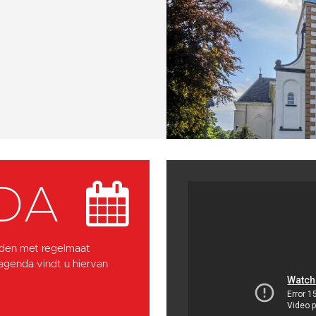
DA
den met regelmaat
 agenda vindt u hiervan