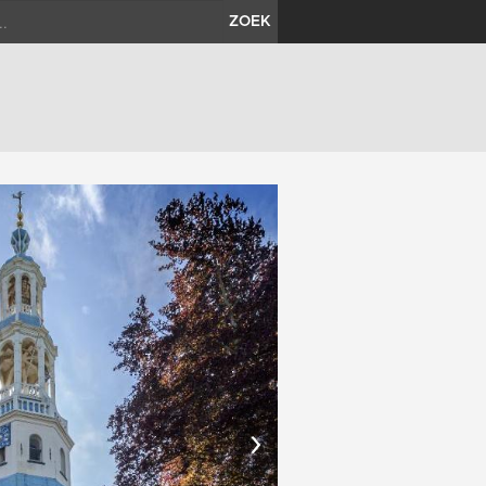
ZOEK
›