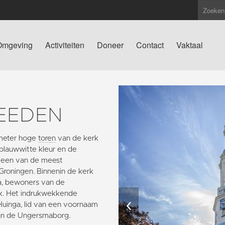
Omgeving
Activiteiten
Doneer
Contact
Vaktaal
EEDEN
g meter hoge
toren
van de kerk
blauwwitte kleur en de
t een van de meest
 Groningen. Binnenin de kerk
ma, bewoners van de
rk. Het indrukwekkende
‹
Huinga, lid van een voornaam
an de Ungersmaborg.