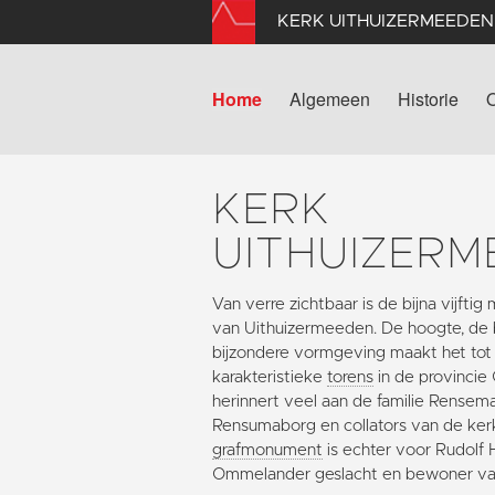
KERK UITHUIZERMEEDEN
Home
Algemeen
Historie
KERK
UITHUIZERM
Van verre zichtbaar is de bijna vijfti
van Uithuizermeeden. De hoogte, de 
bijzondere vormgeving maakt het to
karakteristieke
torens
in de provincie
herinnert veel aan de familie Rense
Rensumaborg en collators van de ke
grafmonument
is echter voor Rudolf 
Ommelander geslacht en bewoner v