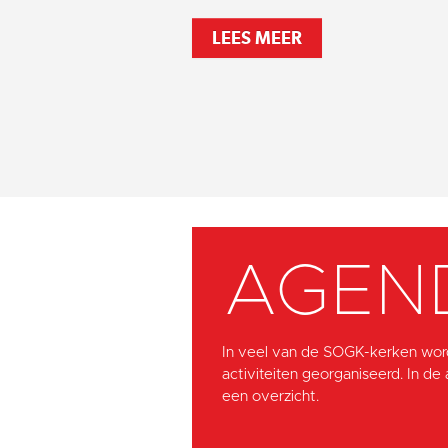
LEES MEER
AGEN
In veel van de SOGK-kerken wor
activiteiten georganiseerd. In de
een overzicht.