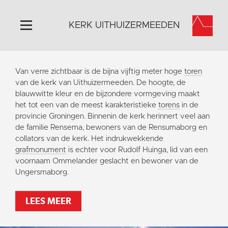
KERK UITHUIZERMEEDEN
Home
Van verre zichtbaar is de bijna vijftig meter hoge
toren
Algemeen
van de kerk van Uithuizermeeden. De hoogte, de
blauwwitte kleur en de bijzondere vormgeving maakt
Historie
het tot een van de meest karakteristieke
torens
in de
Omgeving
provincie Groningen. Binnenin de kerk herinnert veel aan
de familie Rensema, bewoners van de Rensumaborg en
Activiteiten
collators van de kerk. Het indrukwekkende
Doneer
grafmonument
is echter voor Rudolf Huinga, lid van een
voornaam Ommelander geslacht en bewoner van de
Contact
Ungersmaborg.
Vaktaal
LEES MEER